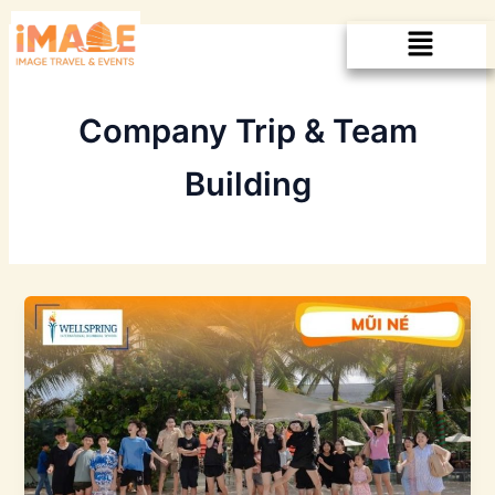
Nhảy
Menu
tới
nội
dung
Company Trip & Team
Building