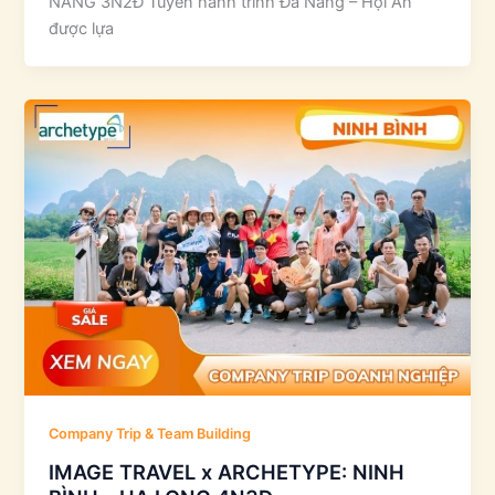
NẴNG 3N2Đ Tuyến hành trình Đà Nẵng – Hội An
được lựa
Company Trip & Team Building
IMAGE TRAVEL x ARCHETYPE: NINH