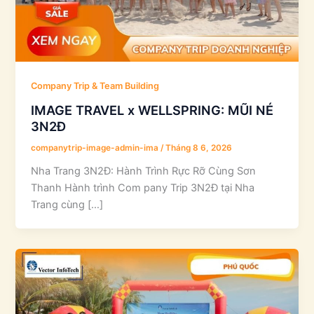
Company Trip & Team Building
IMAGE TRAVEL x WELLSPRING: MŨI NÉ
3N2Đ
companytrip-image-admin-ima
/
Tháng 8 6, 2026
Nha Trang 3N2Đ: Hành Trình Rực Rỡ Cùng Sơn
Thanh Hành trình Com pany Trip 3N2Đ tại Nha
Trang cùng […]