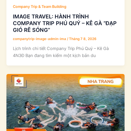
Company Trip & Team Building
IMAGE TRAVEL: HÀNH TRÌNH
COMPANY TRIP PHÚ QUÝ – KÊ GÀ “ĐẠP
GIÓ RẼ SÓNG”
companytrip-image-admin-ima
/
Tháng 7 8, 2026
Lịch trình chi tiết Company Trip Phú Quý – Kê Gà
4N3Đ Bạn đang tìm kiếm một kịch bản du