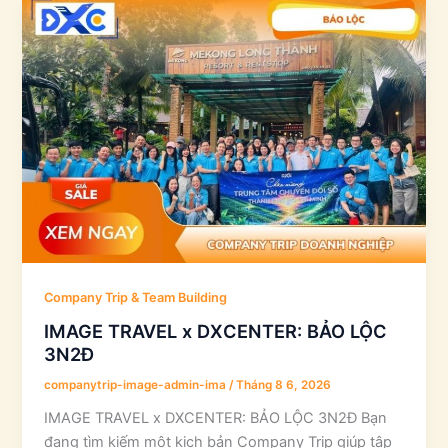
Company Trip & Team Building
IMAGE TRAVEL x DXCENTER: BẢO LỘC
3N2Đ
companytrip-image-admin-ima
/
Tháng 8 6, 2026
IMAGE TRAVEL x DXCENTER: BẢO LỘC 3N2Đ Bạn
đang tìm kiếm một kịch bản Company Trip giúp tập