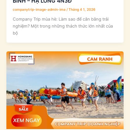
BÌNH – HẠ LONG 4N3Đ
companytrip-image-admin-ima
/
Tháng 4 1, 2026
Company Trip mùa hè: Làm sao để cân bằng trải
nghiệm? Một trong những thách thức lớn nhất của
bộ