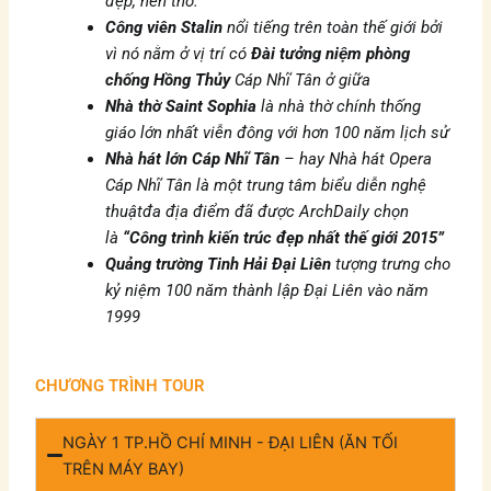
đẹp, nên thơ.
Công viên Stalin
nổi tiếng trên toàn thế giới bởi
vì nó nằm ở vị trí có
Đài tưởng niệm phòng
chống Hồng Thủy
Cáp Nhĩ Tân ở giữa
Nhà thờ Saint Sophia
là nhà thờ chính thống
giáo lớn nhất viễn đông với hơn 100 năm lịch sử
Nhà hát lớn Cáp Nhĩ Tân
– hay Nhà hát Opera
Cáp Nhĩ Tân
là một trung tâm biểu diễn nghệ
thuật
đa địa điểm đã được ArchDaily chọn
là
“Công trình kiến trúc đẹp nhất thế giới 2015”
Quảng trường Tinh Hải Đại Liên
tượng trưng cho
kỷ niệm 100 năm thành lập Đại Liên vào năm
1999
CHƯƠNG TRÌNH TOUR
NGÀY 1 TP.HỒ CHÍ MINH - ĐẠI LIÊN (ĂN TỐI
TRÊN MÁY BAY)