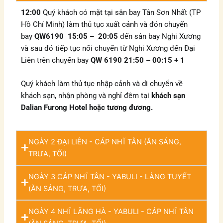
12:00
Quý khách có mặt tại sân bay Tân Sơn Nhất (TP
Hồ Chí Minh) làm thủ tục xuất cảnh và đón chuyến
bay
QW6190 15:05 – 20:05
đến sân bay Nghi Xương
và sau đó tiếp tục nối chuyến từ Nghi Xương đến Đại
Liên trên chuyến bay
QW 6190 21:50 – 00:15 + 1
Quý khách làm thủ tục nhập cảnh và di chuyển về
khách sạn, nhận phòng và nghỉ đêm tại
khách sạn
Dalian Furong Hotel hoặc tương đương.
NGÀY 2 ĐẠI LIÊN - CÁP NHĨ TÂN (ĂN SÁNG,
TRƯA, TỐI)
NGÀY 3 CÁP NHĨ TÂN - YABULI - LÀNG TUYẾT
(ĂN SÁNG, TRƯA, TỐI)
NGÀY 4 NHĨ LÃNG HÀ - YABULI - CÁP NHĨ TÂN