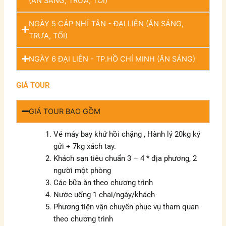
(ĂN SÁNG, TRƯA, TỐI)
NGÀY 5 CÁP NHĨ TÂN - ĐẠI LIÊN (ĂN SÁNG,
TRƯA, TỐI)
NGÀY 6 ĐẠI LIÊN - TP.HỒ CHÍ MINH (ĂN SÁNG)
GIÁ TOUR
GIÁ TOUR BAO GỒM
Vé máy bay khứ hồi chặng , Hành lý 20kg ký
gửi + 7kg xách tay.
Khách sạn tiêu chuẩn 3 – 4 * địa phương, 2
người một phòng
Các bữa ăn theo chương trình
Nước uống 1 chai/ngày/khách
Phương tiện vận chuyển phục vụ tham quan
theo chương trình