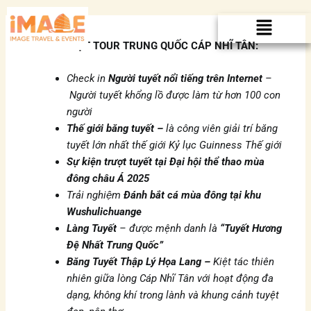
Nhảy
Menu
tới
nội
ĐIỂM NỔI BẬT TOUR TRUNG QUỐC CÁP NHĨ TÂN:
dung
Check in
Người tuyết nổi tiếng trên Internet
–
Người tuyết khổng lồ được làm từ hơn 100 con
người
Thế giới băng tuyết –
là công viên giải trí băng
tuyết lớn nhất thế giới
Kỷ lục
G
uinness Thế giới
S
ự kiện trượt tuyết tại Đại hội thể thao mùa
đông châu Á 2025
Trải nghiệm
Đánh bắt cá mùa đông tại khu
Wushulichuange
Làng Tuyết
–
được mệnh danh là
“Tuyết Hương
Đệ Nhất Trung Quốc”
Băng Tuyết Thập Lý Họa Lang –
Kiệt tác thiên
nhiên giữa lòng Cáp Nhĩ Tân với hoạt động đa
dạng, không khí trong lành và khung cảnh tuyệt