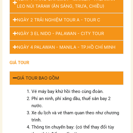
LEO NÚI TARAW (ĂN SÁNG, TRƯA, CHIỀU)
NGÀY 2 TRẢI NGHIỆM TOUR A - TOUR C
NGÀY 3 EL NIDO - PALAWAN - CITY TOUR
NGÀY 4 PALAWAN - MANILA - TP.HỒ CHÍ MINH
GIÁ TOUR
GIÁ TOUR BAO GỒM
Vé máy bay khứ hồi theo cùng đoàn.
Phí an ninh, phí xăng dầu, thuế sân bay 2
nước.
Xe du lịch và vé tham quan theo như chương
trình.
Thông tin chuyến bay: (có thể thay đổi tùy