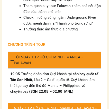
cảnh vịnh Bacuit đầy mê hoặc
Tham quan city tour Palawan khám phá nét độc
đáo của thành phố biển
Check in dòng sông ngầm Underground River
được mệnh danh là “Thành phố trong rừng”
Thưởng thức ẩm thực địa phương
CHƯƠNG TRÌNH TOUR
TỐI NGÀY 1 TP.HỒ CHÍ MINH - MANILA -
PALAWAN
19
:05
Trưởng đoàn đón Quý khách tại
sân bay quốc tế
Tân Sơn Nhất
, Lầu 2 – Ga đi quốc tế. Quý khách làm
thủ tục bay đến thủ đô Manila – Philippines với
chuyến bay
(SGN 22
:05
– 02
:00
MNL)
NGÀY 1 TP.HỒ CHÍ MINH - MANILA - PALAWAN -