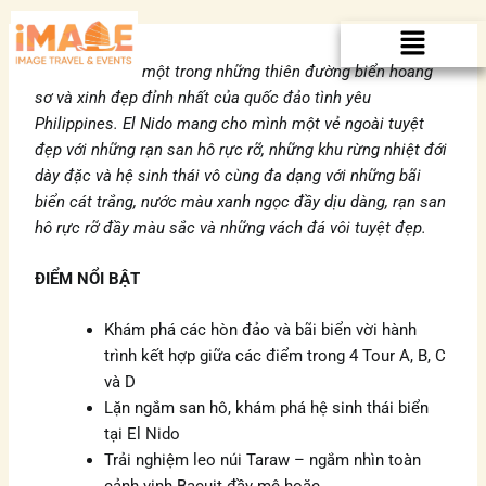
Nhảy
Menu
tới
nội
Tour El Nido
là một trong những thiên đường biển hoang
dung
sơ và xinh đẹp đỉnh nhất của quốc đảo tình yêu
Philippines. El Nido mang cho mình một vẻ ngoài tuyệt
đẹp với những rạn san hô rực rỡ, những khu rừng nhiệt đới
dày đặc và hệ sinh thái vô cùng đa dạng
với những bãi
biển cát trắng, nước màu xanh ngọc đầy dịu dàng, rạn san
hô rực rỡ đầy màu sắc và những vách đá vôi tuyệt đẹp.
ĐIỂM NỔI BẬT
Khám phá các hòn đảo và bãi biển vời hành
trình kết hợp giữa các điểm trong 4 Tour A, B, C
và D
Lặn ngắm san hô, khám phá hệ sinh thái biển
tại El Nido
Trải nghiệm leo núi Taraw – ngắm nhìn toàn