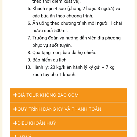
theo thời điểm xuất vé).
Khách sạn 4 sao (phòng 2 hoặc 3 người) và
các bữa ăn theo chương trình.
Ăn uống theo chương trình mỗi người 1 chai
nước suối 500ml.
Trưởng đoàn và hướng dẫn viên địa phương
phục vụ suốt tuyến.
Quà tặng: nón, bao da hộ chiếu.
Bảo hiểm du lịch.
Hành lý: 20 kg/kiện hành lý ký gửi + 7 kg
xách tay cho 1 khách.
GIÁ TOUR KHÔNG BAO GỒM
QUY TRÌNH ĐĂNG KÝ VÀ THANH TOÁN
ĐIỀU KHOẢN HUỶ