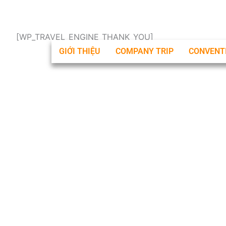
Nhảy
tới
nội
[WP_TRAVEL_ENGINE_THANK_YOU]
dung
GIỚI THIỆU
COMPANY TRIP
CONVENT