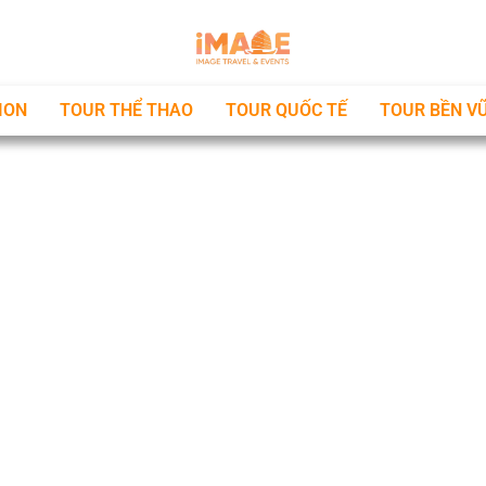
ION
TOUR THỂ THAO
TOUR QUỐC TẾ
TOUR BỀN V