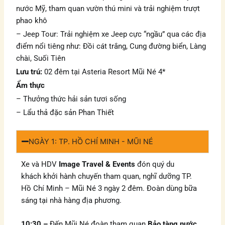
nước Mỹ, tham quan vườn thú mini và trải nghiệm trượt
phao khô
– Jeep Tour: Trải nghiệm xe Jeep cực “ngầu” qua các địa
điểm nổi tiêng như: Đồi cát trắng, Cung đường biển, Làng
chài, Suối Tiên
Lưu trú:
02 đêm tại Asteria Resort Mũi Né 4*
Ẩm thực
– Thưởng thức hải sản tươi sống
– Lẩu thả đặc sản Phan Thiết
NGÀY 1: TP. HỒ CHÍ MINH - MŨI NÉ
Xe và HDV
Image Travel & Events
đón quý du
khách khởi hành chuyến tham quan, nghĩ dưỡng TP.
Hồ Chí Minh – Mũi Né 3 ngày 2 đêm. Đoàn dùng bữa
sáng tại nhà hàng địa phương.
10:30 –
Đến Mũi Né đoàn tham quan
Bảo tàng nước