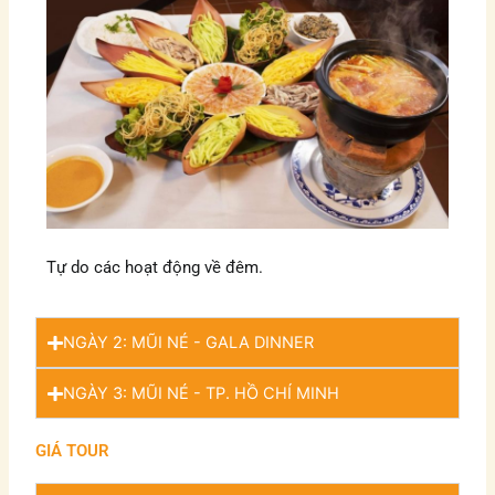
Tự do các hoạt động về đêm.
NGÀY 2: MŨI NÉ - GALA DINNER
NGÀY 3: MŨI NÉ - TP. HỒ CHÍ MINH
GIÁ TOUR