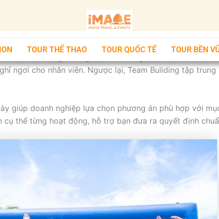
ION
TOUR THỂ THAO
TOUR QUỐC TẾ
TOUR BỀN V
hư một hoạt động, nhưng thực tế chúng phục vụ hai mục tiê
nghỉ ngơi cho nhân viên. Ngược lại, Team Building tập trung
 này giúp doanh nghiệp lựa chọn phương án phù hợp với mục t
ch cụ thể từng hoạt động, hỗ trợ bạn đưa ra quyết định chuẩ