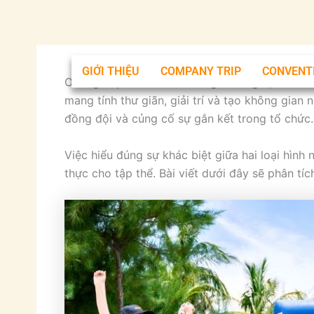
Nhảy
tới
nội
dung
GIỚI THIỆU
COMPANY TRIP
CONVENT
Outing Trip và Team Building thường bị xem n
mang tính thư giãn, giải trí và tạo không gian 
đồng đội và củng cố sự gắn kết trong tổ chức.
Việc hiểu đúng sự khác biệt giữa hai loại hình
thực cho tập thể. Bài viết dưới đây sẽ phân tí