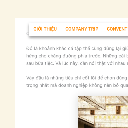
Nhảy
tới
nội
dung
GIỚI THIỆU
COMPANY TRIP
CONVENT
Cuối năm, doanh nghiệp không chỉ đơn giản là
Đó là khoảnh khắc cả tập thể cùng dừng lại gi
hứng cho chặng đường phía trước. Những cái bắ
sau bữa tiệc. Và lúc này, cần nói thật với nhau
Vậy đâu là những tiêu chí cốt lõi để chọn đún
trọng nhất mà doanh nghiệp không nên bỏ qua