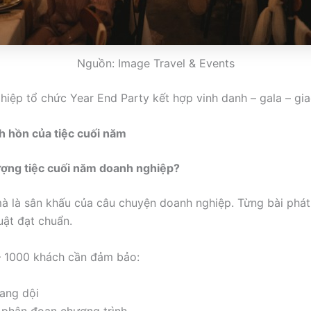
Nguồn: Image Travel & Events
hiệp tổ chức Year End Party kết hợp vinh danh – gala – gia
nh hồn của tiệc cuối năm
lượng tiệc cuối năm doanh nghiệp?
mà là sân khấu của câu chuyện doanh nghiệp. Từng bài phát
uật đạt chuẩn.
– 1000 khách cần đảm bảo:
ang dội
 phân đoạn chương trình