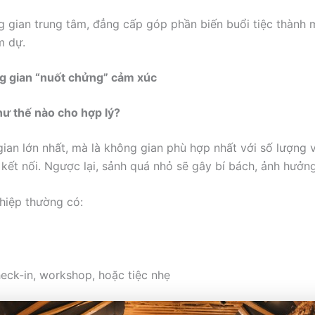
g gian trung tâm, đẳng cấp góp phần biến buổi tiệc thành m
m dự.
ng gian “nuốt chửng” cảm xúc
ư thế nào cho hợp lý?
ian lớn nhất, mà là không gian phù hợp nhất với số lượng v
kết nối. Ngược lại, sảnh quá nhỏ sẽ gây bí bách, ảnh hưởng
hiệp thường có:
eck-in, workshop, hoặc tiệc nhẹ