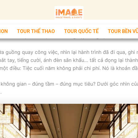
ION
TOUR THỂ THAO
TOUR QUỐC TẾ
TOUR BỀN V
 tổ chức một buổi tiệc. Doanh nghiệp đang tạo ra một dấu
ữa guồng quay công việc, nhìn lại hành trình đã đi qua, gh
t tay, tiếng cười, ánh đèn sân khấu… tất cả đọng lại thàn
 một điều: Tiệc cuối năm không phải chi phí. Nó là khoản đầ
g không gian – đúng tầm – đúng mục tiêu? Dưới góc nhìn của
.