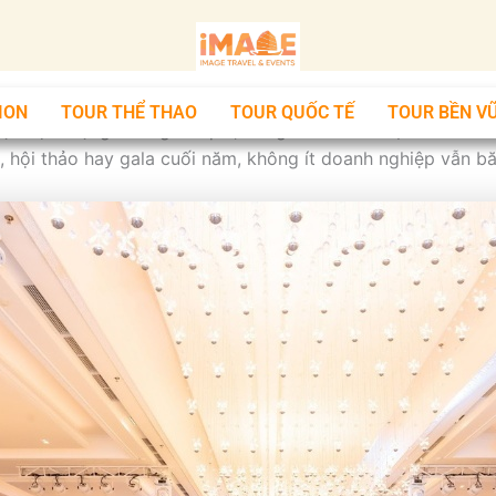
ION
TOUR THỂ THAO
TOUR QUỐC TẾ
TOUR BỀN V
lại một chặng đường đã qua, đồng thời chuẩn bị tâm thế ch
ị, hội thảo hay gala cuối năm, không ít doanh nghiệp vẫn 