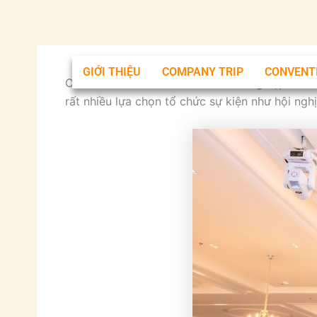
Nhảy
tới
nội
dung
GIỚI THIỆU
COMPANY TRIP
CONVENT
Cuối năm luôn là thời điểm doanh nghiệp nhìn 
rất nhiều lựa chọn tổ chức sự kiện như hội ngh