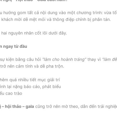
 hướng gom tất cả nội dung vào một chương trình: vừa tổng 
, khách mời dễ mệt mỏi và thông điệp chính bị phân tán.
 hai nguyên nhân cốt lõi dưới đây.
ện ngay từ đầu
 sự kiện bằng câu hỏi
“làm cho hoành tráng”
thay vì
“làm để
ẽ trở nên cảm tính và dễ pha trộn.
hêm quá nhiều tiết mục giải trí
nh lại nặng báo cáo, phát biểu
ếu cao trào
 – hội thảo – gala
cũng trở nên mờ theo, dẫn đến trải nghi